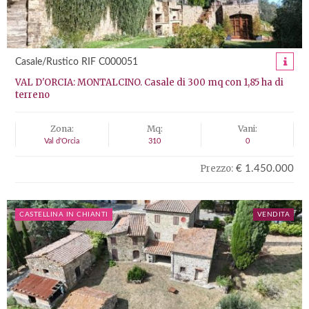
Casale/Rustico RIF C000051
VAL D'ORCIA: MONTALCINO. Casale di 300 mq con 1,85 ha di
terreno
Zona:
Mq:
Vani:
Val d'Orcia
310
0
Prezzo:
€ 1.450.000
CASTELLINA IN CHIANTI
VENDITA