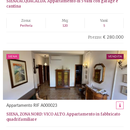
SIENA:ACQUACALDA. Appartamento di 5 vani con garage e
cantina
Zona:
Mq:
Vani:
Periferia
120
5
Prezzo:
€ 280.000
SIENA
VENDITA
Appartamento RIF A000023
SIENA, ZONA NORD: VICO ALTO. Appartamento in fabbricato
quadrifamiliare