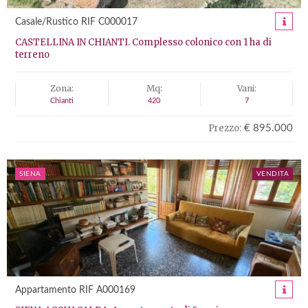
Casale/Rustico RIF C000017
CASTELLINA IN CHIANTI. Complesso colonico con 1 ha di
terreno
Zona:
Mq:
Vani:
Chianti
420
7
Prezzo:
€ 895.000
SIENA
VENDITA
Appartamento RIF A000169