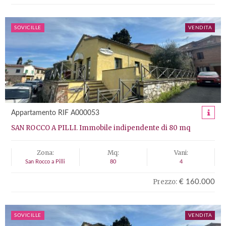
SOVICILLE
VENDITA
Appartamento RIF A000053
SAN ROCCO A PILLI. Immobile indipendente di 80 mq
Zona:
Mq:
Vani:
San Rocco a Pilli
80
4
Prezzo:
€ 160.000
SOVICILLE
VENDITA