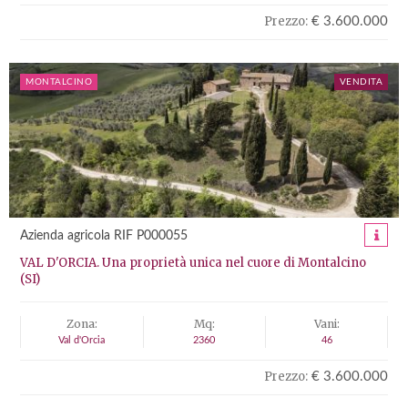
Prezzo:
€ 3.600.000
MONTALCINO
VENDITA
Azienda agricola RIF P000055
VAL D'ORCIA. Una proprietà unica nel cuore di Montalcino
(SI)
Zona:
Mq:
Vani:
Val d'Orcia
2360
46
Prezzo:
€ 3.600.000