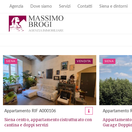
Agenzia
Dove siamo
Servizi
Contatti
Siena e dintorni
SIENA
VENDITA
SIENA
Appartamento RIF A000217
Appartamento
Appartamento su Due Livelli con Terrazze e
Prestigiosa R
Garage Doppio
Piazza del C