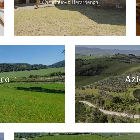
Castelnuovo Berardenga
ico
Azi