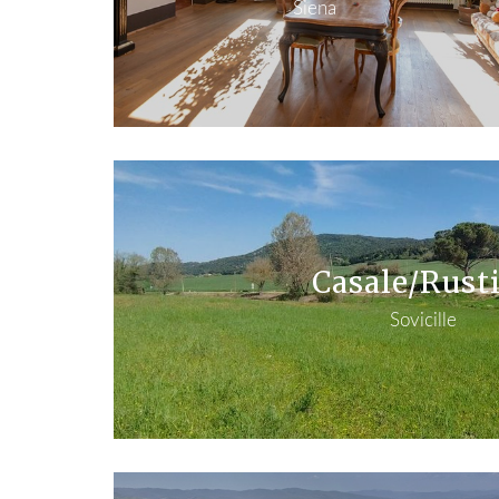
Siena
Casale/Rust
Sovicille