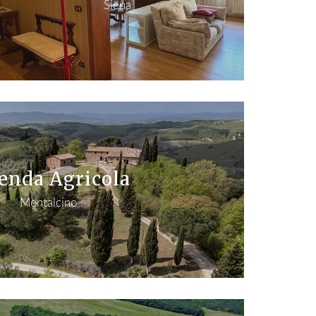
Siena
enda Agricola
Montalcino