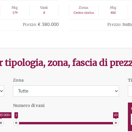
Mq:
Vani:
Zona:
Mq:
400
8
Semicentro
140
Prezzo:
Prezzo:
trattativa riservata
trat
tipologia, zona, fascia di prez
Zona
T
Numero di vani
00 000+
1
60