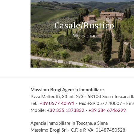
Casale/Rustico
Montalcino
Massimo Brogi Agenzia Immobiliare
P.zza Matteotti, 33 int. 2/3
- 53100 Siena
Toscana It
Tel.:
+39 0577 40591
- Fax: +39 0577 40007
- Ema
Mobile:
+39 335 1373832
-
+39 334 6746299
Agenzia Immobiliare in Toscana,
a Siena
Massimo Brogi Srl
- C.F. e P.IVA: 01487450528