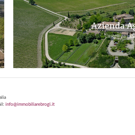
Azienda A
Castellina in 
alia
il:
info@immobiliarebrogi.it