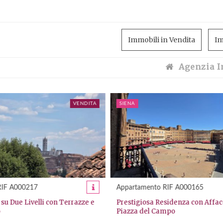
Immobili in Vendita
Im
Agenzia I
VENDITA
SIENA
 RIF A000165
Villa RIF V000051
esidenza con Affaccio Unico su
SIENA: SAN PROSPERO ALTO. Por
ampo
liberty con giardino e posti aut