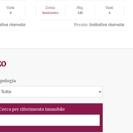
Vani:
Zona:
Mq:
Vani:
6
Le Rocchette
70
4
Prezzo:
tativa riservata
€ 440.000
zo
ipologia
Cerca per riferimento immobile