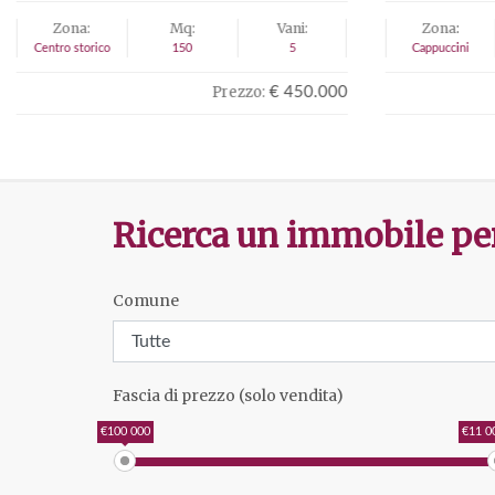
Zona:
Mq:
Vani:
Zona:
Cappuccini
179
8
Centro storico
Prezzo:
€ 380.000
Ricerca un immobile per 
Comune
Fascia di prezzo (solo vendita)
€100 000
€11 0