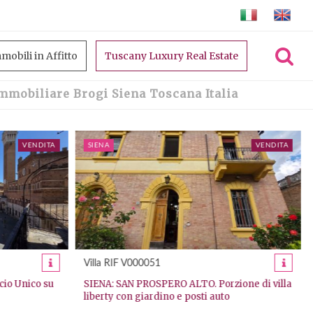
mobili in Affitto
Tuscany Luxury Real Estate
mmobiliare Brogi Siena Toscana Italia
VENDITA
CASTIGLIONE DELLA PESCAIA
VENDITA
Appartamento RIF A000184
zione di villa
Appartamento con giardino a 500 metri dal
o
mare – Rocchette, Castiglione della Pescaia