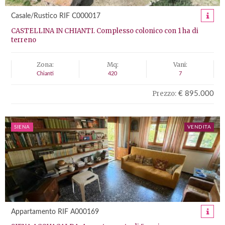
Casale/Rustico RIF C000017
CASTELLINA IN CHIANTI. Complesso colonico con 1 ha di
terreno
Zona:
Mq:
Vani:
Chianti
420
7
Prezzo:
€ 895.000
SIENA
VENDITA
Appartamento RIF A000169