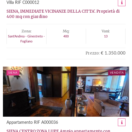
Villa RIF C000012
SIENA, IMMEDIATE VICINANZE DELLA CITTA'. Proprietà di
400 mq con giardino
Zona:
Mq:
Vani:
Sant'Andrea - Ginestreto -
400
13
Fogliano
Prezzo:
€ 1.350.000
SIENA
VENDITA
Appartamento RIF A000036
SIENA CENTRO:ZONA LUPE.Ampio appartamento con