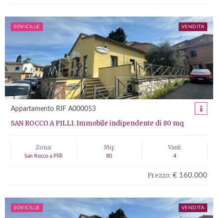
SOVICILLE
VENDITA
Appartamento RIF A000053
SAN ROCCO A PILLI. Immobile indipendente di 80 mq
Zona:
Mq:
Vani:
San Rocco a Pilli
80
4
Prezzo:
€ 160.000
SOVICILLE
VENDITA