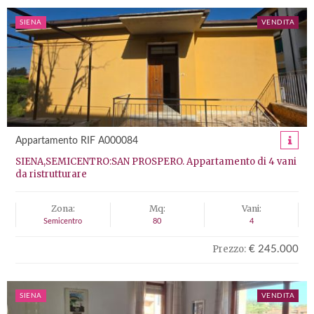
SIENA
VENDITA
Appartamento RIF A000084
SIENA,SEMICENTRO:SAN PROSPERO. Appartamento di 4 vani
da ristrutturare
Zona:
Mq:
Vani:
Semicentro
80
4
Prezzo:
€ 245.000
SIENA
VENDITA