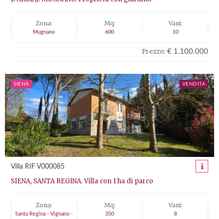
Zona:
Mq:
Vani:
Mugnano
600
10
Prezzo:
€ 1.100.000
SIENA
VENDITA
Villa RIF V000085
SIENA, SANTA REGINA. Villa con 1 ha di parco
Zona:
Mq:
Vani:
Santa Regina - Vignano -
350
8