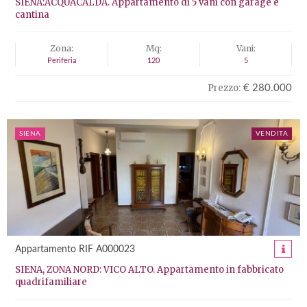
SIENA:ACQUACALDA. Appartamento di 5 vani con garage e
cantina
Zona:
Mq:
Vani:
Periferia
120
5
Prezzo:
€ 280.000
SIENA
VENDITA
Appartamento RIF A000023
SIENA, ZONA NORD: VICO ALTO. Appartamento in fabbricato
quadrifamiliare