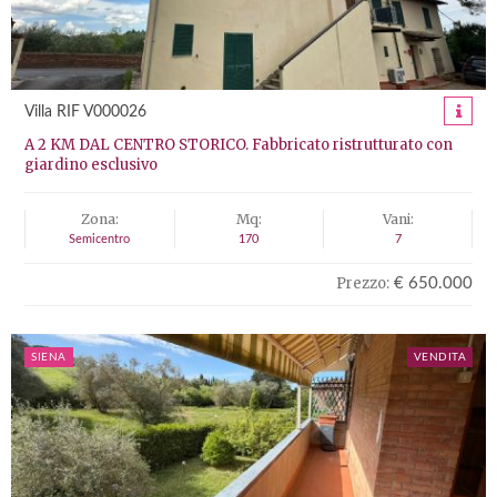
Villa RIF V000026
A 2 KM DAL CENTRO STORICO. Fabbricato ristrutturato con
giardino esclusivo
Zona:
Mq:
Vani:
Semicentro
170
7
Prezzo:
€ 650.000
SIENA
VENDITA