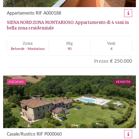
Appartamento RIF A000188
SIENA NORD:ZONA MONTARIOSO. Appartamento di 4 vani in
bella zona residenziale
Zona:
Mq:
Vani:
Belverde - Montarioso
90
4
Prezzo:
€ 250.000
ASCIANO
VENDITA
Casale/Rustico RIF P000060