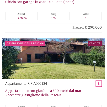
Ufficio con garage in zona Due Ponti (Siena)
Zona:
Mq:
Vani:
Periferia
145
4
Prezzo:
€ 290.000
CASTIGLIONE DELLA PESCAIA
VENDITA
Appartamento RIF A000184
Appartamento con giardino a 500 metri dal mare –
Rocchette, Castiglione della Pescaia
Zona:
Mq:
Vani: