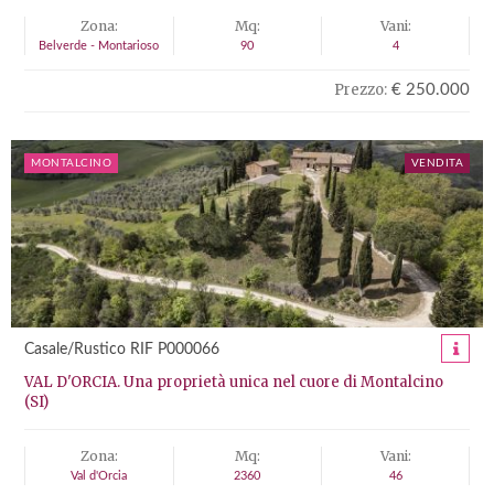
Zona:
Mq:
Vani:
Belverde - Montarioso
90
4
Prezzo:
€ 250.000
MONTALCINO
VENDITA
Casale/Rustico RIF P000066
VAL D'ORCIA. Una proprietà unica nel cuore di Montalcino
(SI)
Zona:
Mq:
Vani:
Val d'Orcia
2360
46