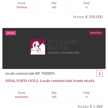
Zona:
Mq:
Vani:
Periferia
160
6
Prezzo:
€ 350.000
SIENA
AFFITTO
Locale commerciale RIF T000095
SIENA, PORTA OVILE. Locale commerciale fronte strada
Zona:
Mq:
Vani:
Semicentro
120
0
Prezzo:
€ 1.300