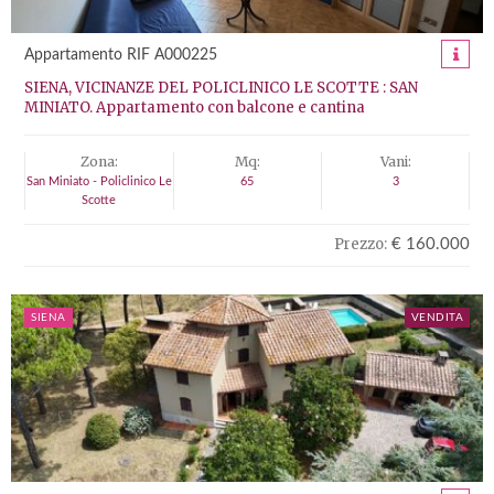
Appartamento RIF A000225
SIENA, VICINANZE DEL POLICLINICO LE SCOTTE : SAN
MINIATO. Appartamento con balcone e cantina
Zona:
Mq:
Vani:
San Miniato - Policlinico Le
65
3
Scotte
Prezzo:
€ 160.000
SIENA
VENDITA