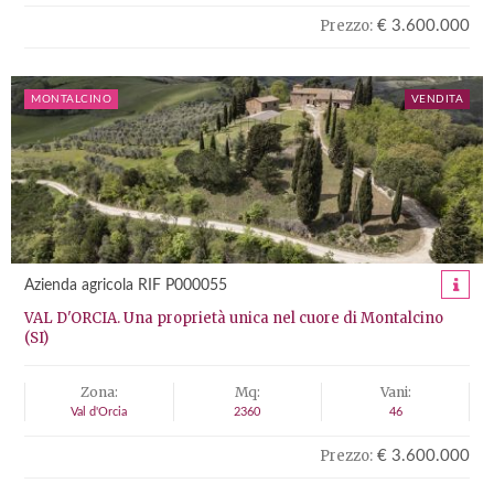
Prezzo:
€ 3.600.000
MONTALCINO
VENDITA
Azienda agricola RIF P000055
VAL D'ORCIA. Una proprietà unica nel cuore di Montalcino
(SI)
Zona:
Mq:
Vani:
Val d'Orcia
2360
46
Prezzo:
€ 3.600.000