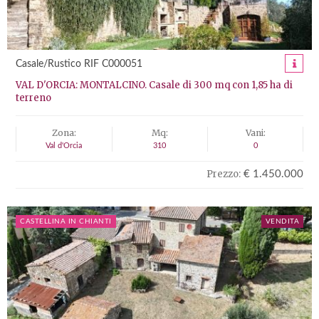
Casale/Rustico RIF C000051
VAL D'ORCIA: MONTALCINO. Casale di 300 mq con 1,85 ha di
terreno
Zona:
Mq:
Vani:
Val d'Orcia
310
0
Prezzo:
€ 1.450.000
CASTELLINA IN CHIANTI
VENDITA