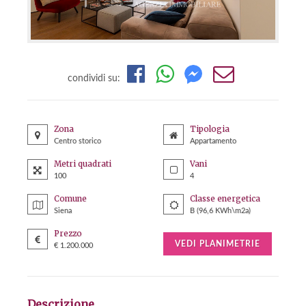
condividi su:
Zona
Tipologia
Centro storico
Appartamento
Metri quadrati
Vani
100
4
Comune
Classe energetica
Siena
B (96,6 KWh\m2a)
Prezzo
VEDI PLANIMETRIE
€ 1.200.000
Descrizione