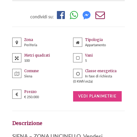
condividi su:
Zona
Tipologia
Periferia
Appartamento
Metri quadrati
Vani
100
5
Comune
Classe energetica
Siena
In fase di richiesta
(0 KWh\m2a)
Prezzo
VEDI PLANIMETRIE
€ 250.000
Descrizione
SIENA – ZONA UNCINELLO. Vendesi,