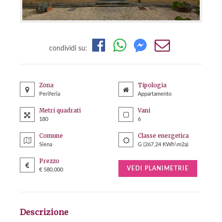
condividi su:
Zona
Tipologia
Periferia
Appartamento
Metri quadrati
Vani
180
6
Comune
Classe energetica
Siena
G (267,24 KWh\m2a)
Prezzo
VEDI PLANIMETRIE
€ 580.000
Descrizione