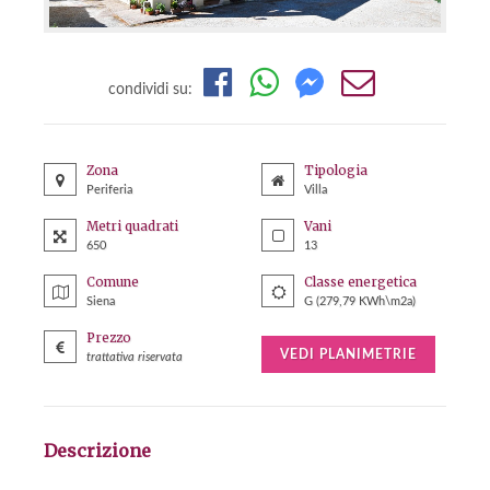
condividi su:
Zona
Tipologia
Periferia
Villa
Metri quadrati
Vani
650
13
Comune
Classe energetica
Siena
G (279,79 KWh\m2a)
Prezzo
VEDI PLANIMETRIE
trattativa riservata
Descrizione