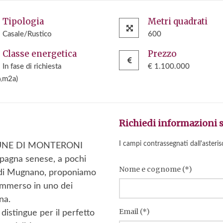
Tipologia
Metri quadrati
Casale/Rustico
600
Classe energetica
Prezzo
In fase di richiesta
€ 1.100.000
\m2a)
Richiedi informazioni 
I campi contrassegnati dall'asteris
MUNE DI MONTERONI
agna senese, a pochi
Nome e cognome (*)
tà di Mugnano, proponiamo
 immerso in uno dei
na.
Email (*)
 distingue per il perfetto