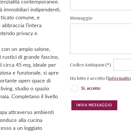
potenzialità contemporanee.
à immobiliari indipendenti,
rticato comune, e
Messaggio
 abbraccia l’intera
antendo privacy e
ie con un ampio salone,
i rustici di grande fascino,
i circa 45 mq, ideale per
Codice Antispam (*)
ziosa e funzionale, si apre
Ho letto e accetto l'
informativa
portante open space di
iving, studio o spazio
Sì
,
accetto
naia. Completano il livello
INVIA MESSAGGIO
uppa attraverso ambienti
conduce alla cucina
ccesso a un loggiato