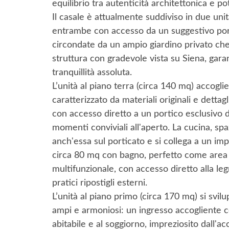
equilibrio tra autenticità architettonica e 
Il casale è attualmente suddiviso in due unit
entrambe con accesso da un suggestivo po
circondate da un ampio giardino privato che
struttura con gradevole vista su Siena, gar
tranquillità assoluta.
L’unità al piano terra (circa 140 mq) accogl
caratterizzato da materiali originali e dettagl
con accesso diretto a un portico esclusivo d
momenti conviviali all'aperto. La cucina, spa
anch'essa sul porticato e si collega a un im
circa 80 mq con bagno, perfetto come area l
multifunzionale, con accesso diretto alla leg
pratici ripostigli esterni.
L’unità al piano primo (circa 170 mq) si svil
ampi e armoniosi: un ingresso accogliente 
abitabile e al soggiorno, impreziosito dall'a